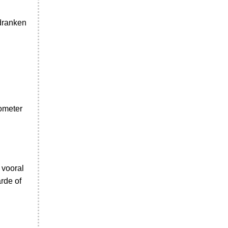
 dranken
ometer
 vooral
rde of