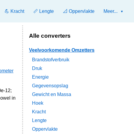
💪 Kracht
📏 Lengte
📐 Oppervlakte
Meer...
Alle converters
Veelvoorkomende Omzetters
Brandstofverbruik
Druk
lometer
Energie
Gegevensopslag
0e-12;
Gewicht en Massa
zowel in
Hoek
Kracht
Lengte
Oppervlakte