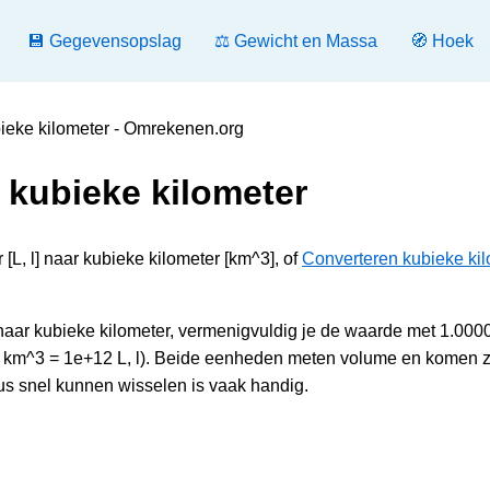
💾 Gegevensopslag
⚖️ Gewicht en Massa
🧭 Hoek
bieke kilometer - Omrekenen.org
r kubieke kilometer
 [L, l] naar kubieke kilometer [km^3], of
Converteren kubieke ki
n naar kubieke kilometer, vermenigvuldig je de waarde met 1.000
(1 km^3 = 1e+12 L, l). Beide eenheden meten volume en komen 
us snel kunnen wisselen is vaak handig.