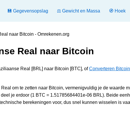
💾 Gegevensopslag
⚖️ Gewicht en Massa
🧭 Hoek
Real naar Bitcoin - Omrekenen.org
nse Real naar Bitcoin
ziliaanse Real [BRL] naar Bitcoin [BTC], of
Converteren Bitcoin
eal om te zetten naar Bitcoin, vermenigvuldig je de waarde m
, deel je erdoor (1 BTC = 1.51785684401e-06 BRL). Beide een
 technische berekeningen voor, dus snel kunnen wisselen is va