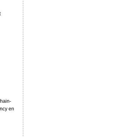
t
hain-
ency en