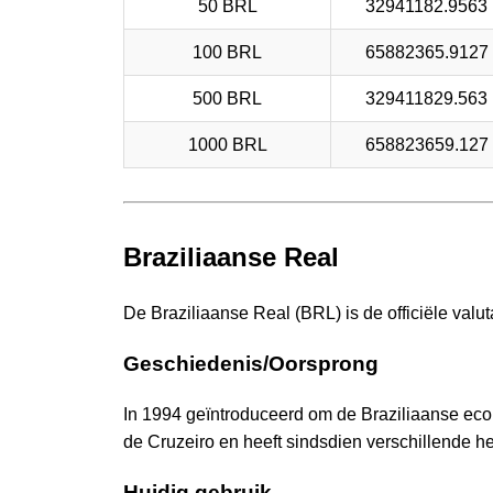
50 BRL
32941182.9563
100 BRL
65882365.9127
500 BRL
329411829.563
1000 BRL
658823659.127
Braziliaanse Real
De Braziliaanse Real (BRL) is de officiële valut
Geschiedenis/Oorsprong
In 1994 geïntroduceerd om de Braziliaanse econ
de Cruzeiro en heeft sindsdien verschillende 
Huidig gebruik