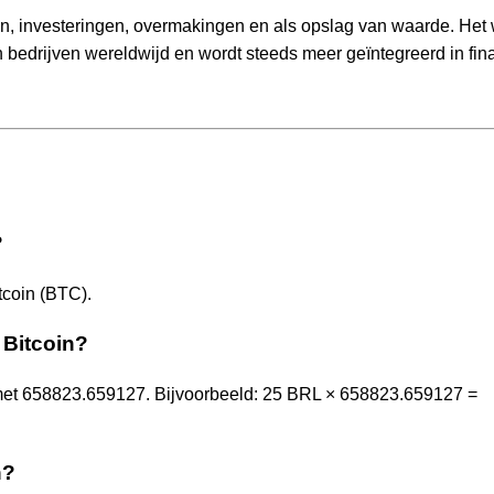
en, investeringen, overmakingen en als opslag van waarde. Het 
edrijven wereldwijd en wordt steeds meer geïntegreerd in fin
?
tcoin (BTC).
 Bitcoin?
met 658823.659127. Bijvoorbeeld: 25 BRL × 658823.659127 =
n?