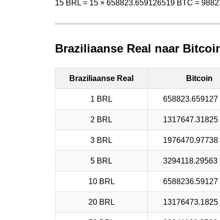
15 BRL = 15 × 658823.659126519 BTC = 988
Braziliaanse Real naar Bitcoi
Braziliaanse Real
Bitcoin
1 BRL
658823.659127
2 BRL
1317647.31825
3 BRL
1976470.97738
5 BRL
3294118.29563
10 BRL
6588236.59127
20 BRL
13176473.1825