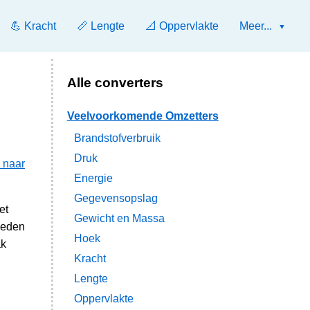
💪 Kracht
📏 Lengte
📐 Oppervlakte
Meer...
Alle converters
Veelvoorkomende Omzetters
Brandstofverbruik
Druk
 naar
Energie
Gegevensopslag
et
Gewicht en Massa
heden
Hoek
ak
Kracht
Lengte
Oppervlakte