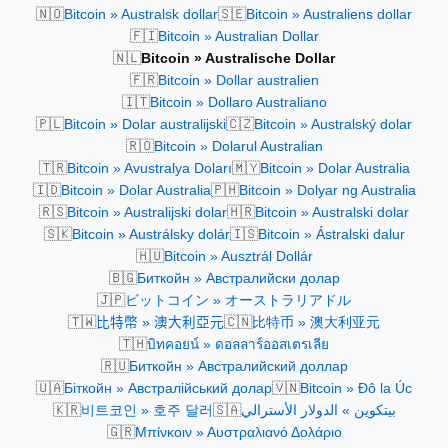
🇳🇴
🇸🇪
Bitcoin » Australsk dollar
Bitcoin » Australiens dollar
🇫🇮
Bitcoin » Australian Dollar
🇳🇱
Bitcoin » Australische Dollar
🇫🇷
Bitcoin » Dollar australien
🇮🇹
Bitcoin » Dollaro Australiano
🇵🇱
🇨🇿
Bitcoin » Dolar australijski
Bitcoin » Australský dolar
🇷🇴
Bitcoin » Dolarul Australian
🇹🇷
🇲🇾
Bitcoin » Avustralya Doları
Bitcoin » Dolar Australia
🇮🇩
🇵🇭
Bitcoin » Dolar Australia
Bitcoin » Dolyar ng Australia
🇷🇸
🇭🇷
Bitcoin » Australijski dolar
Bitcoin » Australski dolar
🇸🇰
🇮🇸
Bitcoin » Austrálsky dolár
Bitcoin » Ástralski dalur
🇭🇺
Bitcoin » Ausztrál Dollár
🇧🇬
Биткойн » Австралийски долар
🇯🇵
ビットコイン » オーストラリアドル
🇹🇼
🇨🇳
比特幣 » 澳大利亞元
比特币 » 澳大利亚元
🇹🇭
บิทคอยน์ » ดอลลาร์ออสเตรเลีย
🇷🇺
Биткойн » Австралийский доллар
🇺🇦
🇻🇳
Біткойн » Австралійський долар
Bitcoin » Đô la Úc
🇰🇷
🇸🇦
비트코인 » 호주 달러
بيتكوين » الدولار الأسترالي
🇬🇷
Μπίνκοιν » Αυστραλιανό Δολάριο