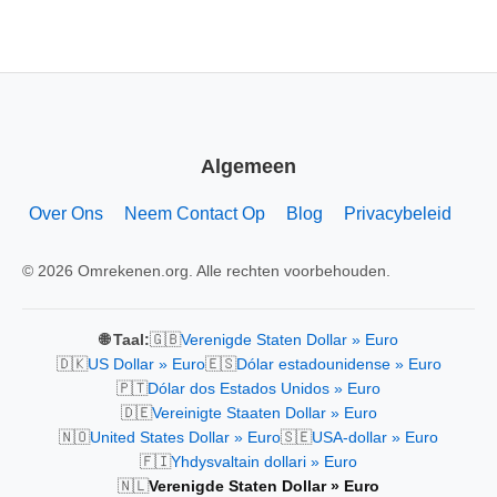
Algemeen
Over Ons
Neem Contact Op
Blog
Privacybeleid
© 2026 Omrekenen.org. Alle rechten voorbehouden.
🇬🇧
🌐 Taal:
Verenigde Staten Dollar » Euro
🇩🇰
🇪🇸
US Dollar » Euro
Dólar estadounidense » Euro
🇵🇹
Dólar dos Estados Unidos » Euro
🇩🇪
Vereinigte Staaten Dollar » Euro
🇳🇴
🇸🇪
United States Dollar » Euro
USA-dollar » Euro
🇫🇮
Yhdysvaltain dollari » Euro
🇳🇱
Verenigde Staten Dollar » Euro