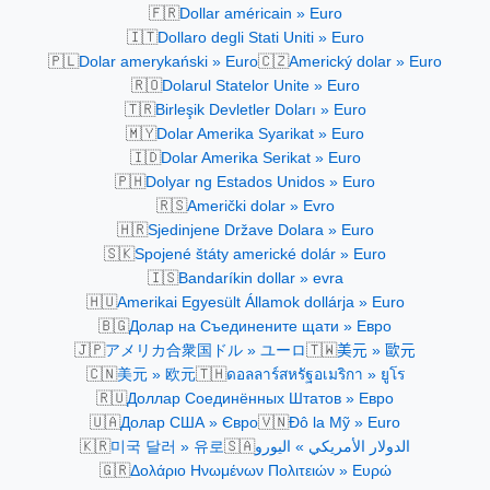
🇫🇷
Dollar américain » Euro
🇮🇹
Dollaro degli Stati Uniti » Euro
🇵🇱
🇨🇿
Dolar amerykański » Euro
Americký dolar » Euro
🇷🇴
Dolarul Statelor Unite » Euro
🇹🇷
Birleşik Devletler Doları » Euro
🇲🇾
Dolar Amerika Syarikat » Euro
🇮🇩
Dolar Amerika Serikat » Euro
🇵🇭
Dolyar ng Estados Unidos » Euro
🇷🇸
Američki dolar » Evro
🇭🇷
Sjedinjene Države Dolara » Euro
🇸🇰
Spojené štáty americké dolár » Euro
🇮🇸
Bandaríkin dollar » evra
🇭🇺
Amerikai Egyesült Államok dollárja » Euro
🇧🇬
Долар на Съединените щати » Евро
🇯🇵
🇹🇼
アメリカ合衆国ドル » ユーロ
美元 » 歐元
🇨🇳
🇹🇭
美元 » 欧元
ดอลลาร์สหรัฐอเมริกา » ยูโร
🇷🇺
Доллар Соединённых Штатов » Евро
🇺🇦
🇻🇳
Долар США » Євро
Đô la Mỹ » Euro
🇰🇷
🇸🇦
미국 달러 » 유로
الدولار الأمريكي » اليورو
🇬🇷
Δολάριο Ηνωμένων Πολιτειών » Ευρώ