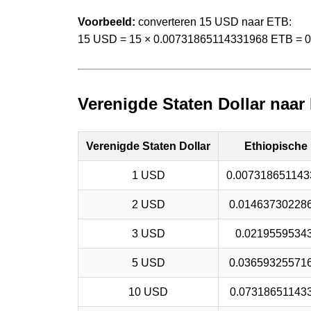
Voorbeeld:
converteren 15 USD naar ETB:
15 USD = 15 × 0.00731865114331968 ETB = 
Verenigde Staten Dollar naar
Verenigde Staten Dollar
Ethiopische 
1 USD
0.007318651143
2 USD
0.01463730228
3 USD
0.0219559534
5 USD
0.03659325571
10 USD
0.07318651143