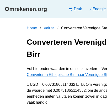
Omrekenen.org
💨 Druk
⚡ Energie
Home
Valuta
Converteren Verenigde Stat
Converteren Verenigde
Birr
Vul hieronder waarden in om te converteren Ver
Converteren Ethiopische Birr naar Verenigde St
1 USD = 0.00731865114332 ETB. Om Verenigde S
de waarde met 0.00731865114332; om de andere
eenheden meten valuta en komen zowel in dagel
vaak handig.