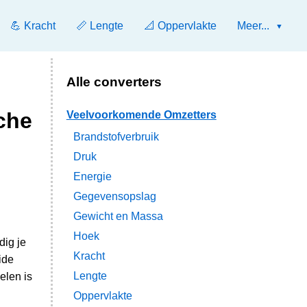
💪 Kracht
📏 Lengte
📐 Oppervlakte
Meer...
Alle converters
che
Veelvoorkomende Omzetters
Brandstofverbruik
Druk
Energie
Gegevensopslag
Gewicht en Massa
Hoek
dig je
Kracht
ide
Lengte
elen is
Oppervlakte