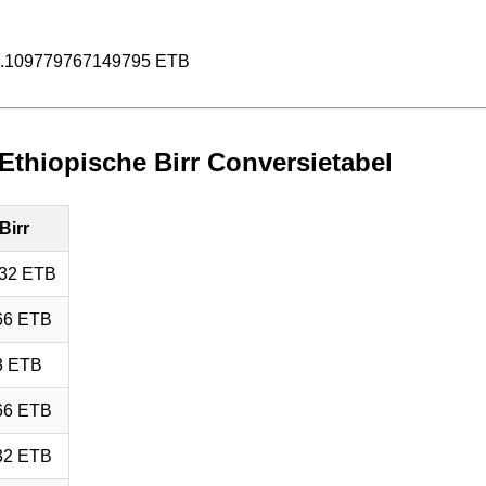
0.109779767149795 ETB
 Ethiopische Birr Conversietabel
Birr
32 ETB
66 ETB
3 ETB
66 ETB
32 ETB