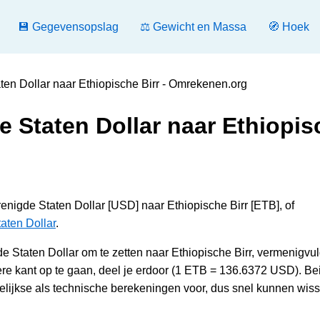
💾 Gegevensopslag
⚖️ Gewicht en Massa
🧭 Hoek
en Dollar naar Ethiopische Birr - Omrekenen.org
 Staten Dollar naar Ethiopis
enigde Staten Dollar [USD] naar Ethiopische Birr [ETB], of
aten Dollar
.
taten Dollar om te zetten naar Ethiopische Birr, vermenigvul
 kant op te gaan, deel je erdoor (1 ETB = 136.6372 USD). Be
ijkse als technische berekeningen voor, dus snel kunnen wiss