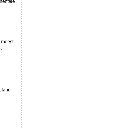
inentale
e meest
s.
 land.
.