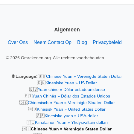
Algemeen
Over Ons
Neem Contact Op
Blog
Privacybeleid
© 2026 Omrekenen.org. Alle rechten voorbehouden.
🇬🇧
🌐 Language:
Chinese Yuan » Verenigde Staten Dollar
🇩🇰
Kinesiske Yuan » US Dollar
🇪🇸
Yuan chino » Dólar estadounidense
🇵🇹
Yuan Chinês » Dólar dos Estados Unidos
🇩🇪
Chinesischer Yuan » Vereinigte Staaten Dollar
🇳🇴
Kinesisk Yuan » United States Dollar
🇸🇪
Kinesiska yuan » USA-dollar
🇫🇮
Kiinalainen Yuan » Yhdysvaltain dollari
🇳🇱
Chinese Yuan » Verenigde Staten Dollar