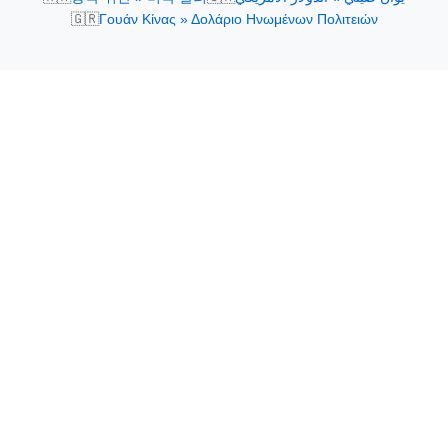
🇬🇷
Γουάν Κίνας » Δολάριο Ηνωμένων Πολιτειών