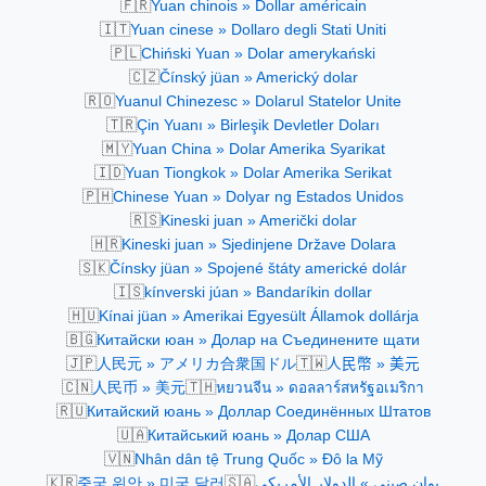
🇫🇷
Yuan chinois » Dollar américain
🇮🇹
Yuan cinese » Dollaro degli Stati Uniti
🇵🇱
Chiński Yuan » Dolar amerykański
🇨🇿
Čínský jüan » Americký dolar
🇷🇴
Yuanul Chinezesc » Dolarul Statelor Unite
🇹🇷
Çin Yuanı » Birleşik Devletler Doları
🇲🇾
Yuan China » Dolar Amerika Syarikat
🇮🇩
Yuan Tiongkok » Dolar Amerika Serikat
🇵🇭
Chinese Yuan » Dolyar ng Estados Unidos
🇷🇸
Kineski juan » Američki dolar
🇭🇷
Kineski juan » Sjedinjene Države Dolara
🇸🇰
Čínsky jüan » Spojené štáty americké dolár
🇮🇸
kínverski júan » Bandaríkin dollar
🇭🇺
Kínai jüan » Amerikai Egyesült Államok dollárja
🇧🇬
Китайски юан » Долар на Съединените щати
🇯🇵
🇹🇼
人民元 » アメリカ合衆国ドル
人民幣 » 美元
🇨🇳
🇹🇭
人民币 » 美元
หยวนจีน » ดอลลาร์สหรัฐอเมริกา
🇷🇺
Китайский юань » Доллар Соединённых Штатов
🇺🇦
Китайський юань » Долар США
🇻🇳
Nhân dân tệ Trung Quốc » Đô la Mỹ
🇰🇷
🇸🇦
중국 위안 » 미국 달러
يوان صيني » الدولار الأمريكي