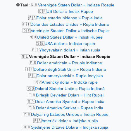
🇬🇧
🌐 Taal:
Verenigde Staten Dollar » Indiase Roepie
🇩🇰
US Dollar » Indisk Rupee
🇪🇸
Dólar estadounidense » Rupia india
🇵🇹
Dólar dos Estados Unidos » Rúpia Indiana
🇩🇪
Vereinigte Staaten Dollar » Indische Rupie
🇳🇴
United States Dollar » Indisk Rupee
🇸🇪
USA-dollar » Indiska rupien
🇫🇮
Yhdysvaltain dollari » Intian rupia
🇳🇱
Verenigde Staten Dollar » Indiase Roepie
🇫🇷
Dollar américain » Roupie indienne
🇮🇹
Dollaro degli Stati Uniti » Rupia Indiana
🇵🇱
Dolar amerykański » Rupia Indyjska
🇨🇿
Americký dolar » Indická rupie
🇷🇴
Dolarul Statelor Unite » Rupia Indiană
🇹🇷
Birleşik Devletler Doları » Hint Rupisi
🇲🇾
Dolar Amerika Syarikat » Rupee India
🇮🇩
Dolar Amerika Serikat » Rupee India
🇵🇭
Dolyar ng Estados Unidos » Indian Rupee
🇷🇸
Američki dolar » Indijska rupija
🇭🇷
Sjedinjene Države Dolara » Indijska rupija