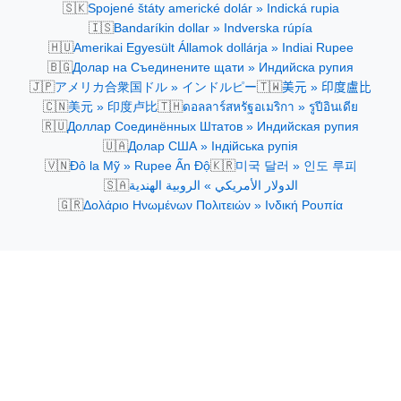
🇸🇰
Spojené štáty americké dolár » Indická rupia
🇮🇸
Bandaríkin dollar » Indverska rúpía
🇭🇺
Amerikai Egyesült Államok dollárja » Indiai Rupee
🇧🇬
Долар на Съединените щати » Индийска рупия
🇯🇵
🇹🇼
アメリカ合衆国ドル » インドルピー
美元 » 印度盧比
🇨🇳
🇹🇭
美元 » 印度卢比
ดอลลาร์สหรัฐอเมริกา » รูปีอินเดีย
🇷🇺
Доллар Соединённых Штатов » Индийская рупия
🇺🇦
Долар США » Індійська рупія
🇻🇳
🇰🇷
Đô la Mỹ » Rupee Ấn Độ
미국 달러 » 인도 루피
🇸🇦
الدولار الأمريكي » الروبية الهندية
🇬🇷
Δολάριο Ηνωμένων Πολιτειών » Ινδική Ρουπία