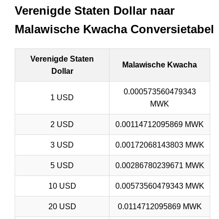
Verenigde Staten Dollar naar
Malawische Kwacha Conversietabel
Verenigde Staten
Malawische Kwacha
Dollar
0.000573560479343
1 USD
MWK
2 USD
0.00114712095869 MWK
3 USD
0.00172068143803 MWK
5 USD
0.00286780239671 MWK
10 USD
0.00573560479343 MWK
20 USD
0.0114712095869 MWK