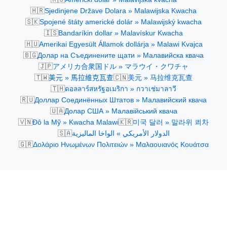
🇭🇷
Sjedinjene Države Dolara » Malawijska Kwacha
🇸🇰
Spojené štáty americké dolár » Malawijský kwacha
🇮🇸
Bandaríkin dollar » Malavískur Kwacha
🇭🇺
Amerikai Egyesült Államok dollárja » Malawi Kvajca
🇧🇬
Долар на Съединените щати » Малавийска квача
🇯🇵
アメリカ合衆国ドル » マラウイ・クワチャ
🇹🇼
🇨🇳
美元 » 馬拉維克瓦查
美元 » 马拉维克瓦查
🇹🇭
ดอลลาร์สหรัฐอเมริกา » กวาเช่มาลาวี
🇷🇺
Доллар Соединённых Штатов » Малавийский квача
🇺🇦
Долар США » Малавійський квача
🇻🇳
🇰🇷
Đô la Mỹ » Kwacha Malawi
미국 달러 » 말라위 쾨차
🇸🇦
الدولار الأمريكي » الواخا الماليزية
🇬🇷
Δολάριο Ηνωμένων Πολιτειών » Μαλαουιανός Κουάτσα