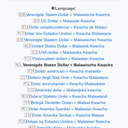
🌐 Language:
🇬🇧
Verenigde Staten Dollar » Malawische Kwacha
🇩🇰
US Dollar » Malawisk Kwacha
🇪🇸
Dólar estadounidense » Kwacha de Malaui
🇵🇹
Dólar dos Estados Unidos » Kwacha Malawiana
🇩🇪
Vereinigte Staaten Dollar » Malawischer Kwacha
🇳🇴
United States Dollar » Malawisk Kwacha
🇸🇪
USA-dollar » Malawiska Kwacha
🇫🇮
Yhdysvaltain dollari » Malawian Kwacha
🇳🇱
Verenigde Staten Dollar » Malawische Kwacha
🇫🇷
Dollar américain » Kwacha malawite
🇮🇹
Dollaro degli Stati Uniti » Kwacha Malawiano
🇵🇱
Dolar amerykański » Kwachy Malawijskie
🇨🇿
Americký dolar » Malawijská kwacha
🇷🇴
Dolarul Statelor Unite » Kwacha Malawiană
🇹🇷
Birleşik Devletler Doları » Malawi Kwacha
🇲🇾
Dolar Amerika Syarikat » Malawian Kwacha
🇮🇩
Dolar Amerika Serikat » Kwacha Malawi
🇵🇭
Dolyar ng Estados Unidos » Malawian Kwacha
🇷🇸
Američki dolar » Malavijska kvacha