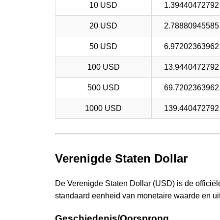
10 USD
1.3944047279
20 USD
2.7888094558
50 USD
6.9720236396
100 USD
13.944047279
500 USD
69.720236396
1000 USD
139.44047279
Verenigde Staten Dollar
De Verenigde Staten Dollar (USD) is de officië
standaard eenheid van monetaire waarde en uit
Geschiedenis/Oorsprong