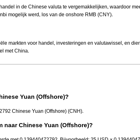
handel in de Chinese valuta te vergemakkelijken, waardoor me
nminbi mogelijk werd, los van de onshore RMB (CNY).
ële markten voor handel, investeringen en valutawissel, en dien
del met China.
Chinese Yuan (Offshore)?
2792 Chinese Yuan (Offshore) (CNH).
om naar Chinese Yuan (Offshore)?
aarde met 0.139440472792. Bijvoorbeeld: 25 USD × 0.1394404