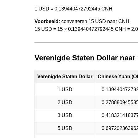
1 USD = 0.139440472792445 CNH
Voorbeeld:
converteren 15 USD naar CNH:
15 USD = 15 × 0.139440472792445 CNH = 2
Verenigde Staten Dollar naar
Verenigde Staten Dollar
Chinese Yuan (Of
1 USD
0.13944047279
2 USD
0.27888094558
3 USD
0.41832141837
5 USD
0.69720236396