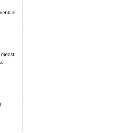
inentale
e meest
s.
t