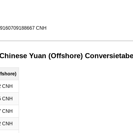
.09160709188667 CNH
 Chinese Yuan (Offshore) Conversietabe
fshore)
2 CNH
5 CNH
7 CNH
2 CNH