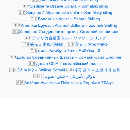
🇭🇷
Sjedinjene Države Dolara » Somalski šiling
🇸🇰
Spojené štáty americké dolár » Somálsky šiling
🇮🇸
Bandaríkin dollar » Somali Skilling
🇭🇺
Amerikai Egyesült Államok dollárja » Szomáli Shilling
🇧🇬
Долар на Съединените щати » Сомалийски шилинг
🇯🇵
アメリカ合衆国ドル » ソマリ・シリング
🇹🇼
🇨🇳
美元 » 索馬利蘇爾丁
美元 » 索马里先令
🇹🇭
ดอลลาร์สหรัฐอเมริกา » ชิลลิงโซมาลี
🇷🇺
Доллар Соединённых Штатов » Сомалийский шиллинг
🇺🇦
Долар США » сомалійський шилінг
🇻🇳
🇰🇷
Đô la Mỹ » Shilling Somali
미국 달러 » 소말리아 실링
🇸🇦
الدولار الأمريكي » شلن الصومال
🇬🇷
Δολάριο Ηνωμένων Πολιτειών » Σομαλικό Σίλλιγκ