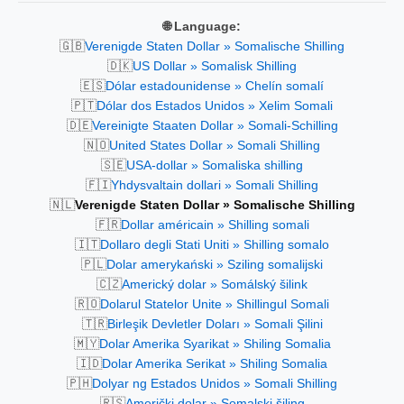
🌐 Language:
🇬🇧
Verenigde Staten Dollar » Somalische Shilling
🇩🇰
US Dollar » Somalisk Shilling
🇪🇸
Dólar estadounidense » Chelín somalí
🇵🇹
Dólar dos Estados Unidos » Xelim Somali
🇩🇪
Vereinigte Staaten Dollar » Somali-Schilling
🇳🇴
United States Dollar » Somali Shilling
🇸🇪
USA-dollar » Somaliska shilling
🇫🇮
Yhdysvaltain dollari » Somali Shilling
🇳🇱
Verenigde Staten Dollar » Somalische Shilling
🇫🇷
Dollar américain » Shilling somali
🇮🇹
Dollaro degli Stati Uniti » Shilling somalo
🇵🇱
Dolar amerykański » Sziling somalijski
🇨🇿
Americký dolar » Somálský šilink
🇷🇴
Dolarul Statelor Unite » Shillingul Somali
🇹🇷
Birleşik Devletler Doları » Somali Şilini
🇲🇾
Dolar Amerika Syarikat » Shiling Somalia
🇮🇩
Dolar Amerika Serikat » Shiling Somalia
🇵🇭
Dolyar ng Estados Unidos » Somali Shilling
🇷🇸
Američki dolar » Somalski šiling