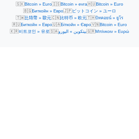
🇸🇰
🇮🇸
🇭🇺
Bitcoin » Euro
Bitcoin » evra
Bitcoin » Euro
🇧🇬
🇯🇵
Биткойн » Евро
ビットコイン » ユーロ
🇹🇼
🇨🇳
🇹🇭
比特幣 » 歐元
比特币 » 欧元
บิทคอยน์ » ยูโร
🇷🇺
🇺🇦
🇻🇳
Биткойн » Евро
Біткойн » Євро
Bitcoin » Euro
🇰🇷
🇸🇦
🇬🇷
비트코인 » 유로
بيتكوين » اليورو
Μπίνκοιν » Ευρώ