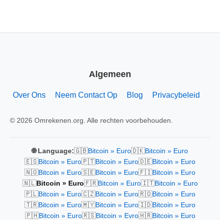
Algemeen
Over Ons
Neem Contact Op
Blog
Privacybeleid
© 2026 Omrekenen.org. Alle rechten voorbehouden.
🇬🇧
🇩🇰
🌐 Language:
Bitcoin » Euro
Bitcoin » Euro
🇪🇸
🇵🇹
🇩🇪
Bitcoin » Euro
Bitcoin » Euro
Bitcoin » Euro
🇳🇴
🇸🇪
🇫🇮
Bitcoin » Euro
Bitcoin » Euro
Bitcoin » Euro
🇳🇱
🇫🇷
🇮🇹
Bitcoin » Euro
Bitcoin » Euro
Bitcoin » Euro
🇵🇱
🇨🇿
🇷🇴
Bitcoin » Euro
Bitcoin » Euro
Bitcoin » Euro
🇹🇷
🇲🇾
🇮🇩
Bitcoin » Euro
Bitcoin » Euro
Bitcoin » Euro
🇵🇭
🇷🇸
🇭🇷
Bitcoin » Euro
Bitcoin » Evro
Bitcoin » Euro