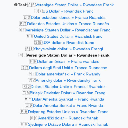
🇬🇧
🌐 Taal:
Verenigde Staten Dollar » Rwandese Frank
🇩🇰
US Dollar » Rwandisk Franc
🇪🇸
Dólar estadounidense » Franco Ruandés
🇵🇹
Dólar dos Estados Unidos » Franco Ruandês
🇩🇪
Vereinigte Staaten Dollar » Rwandischer Franc
🇳🇴
United States Dollar » Rwandisk franc
🇸🇪
USA-dollar » Rwandisk franc
🇫🇮
Yhdysvaltain dollari » Rwandan Frangi
🇳🇱
Verenigde Staten Dollar » Rwandese Frank
🇫🇷
Dollar américain » Franc rwandais
🇮🇹
Dollaro degli Stati Uniti » Franco Ruandese
🇵🇱
Dolar amerykański » Frank Rwandy
🇨🇿
Americký dolar » Rwandanský frank
🇷🇴
Dolarul Statelor Unite » Francul Rwandez
🇹🇷
Birleşik Devletler Doları » Rwandan Frangı
🇲🇾
Dolar Amerika Syarikat » Franc Rwanda
🇮🇩
Dolar Amerika Serikat » Franc Rwanda
🇵🇭
Dolyar ng Estados Unidos » Rwandan Franc
🇷🇸
Američki dolar » Ruandski franak
🇭🇷
Sjedinjene Države Dolara » Ruandski franak