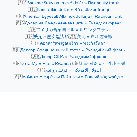
🇸🇰
Spojené štáty americké dolár » Rwandský frank
🇮🇸
Bandaríkin dollar » Rúandískur frangi
🇭🇺
Amerikai Egyesült Államok dollárja » Ruandai frank
🇧🇬
Долар на Съединените щати » Руандски франк
🇯🇵
アメリカ合衆国ドル » ルワンダフラン
🇹🇼
🇨🇳
美元 » 盧安達法郎
美元 » 卢旺达法郎
🇹🇭
ดอลลาร์สหรัฐอเมริกา » ฟรังก์รวันดา
🇷🇺
Доллар Соединённых Штатов » Руандийский франк
🇺🇦
Долар США » Руандський франк
🇻🇳
🇰🇷
Đô la Mỹ » Franc Rwanda
미국 달러 » 르완다 프랑
🇸🇦
الدولار الأمريكي » فرنك رواندي
🇬🇷
Δολάριο Ηνωμένων Πολιτειών » Ρουανδικός Φράγκο