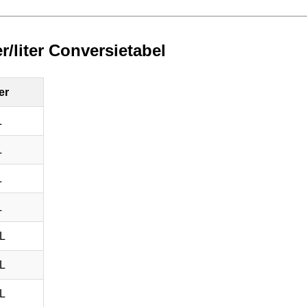
r/liter Conversietabel
er
L
L
L
L
L
L
L