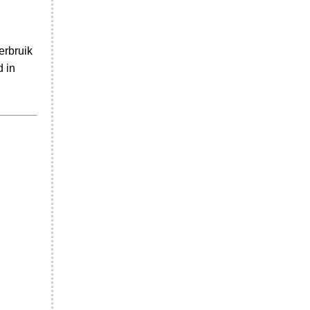
erbruik
d in