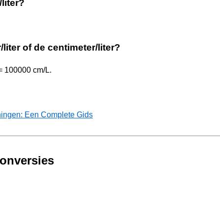
liter?
liter of de centimeter/liter?
 = 100000 cm/L.
ningen: Een Complete Gids
Conversies