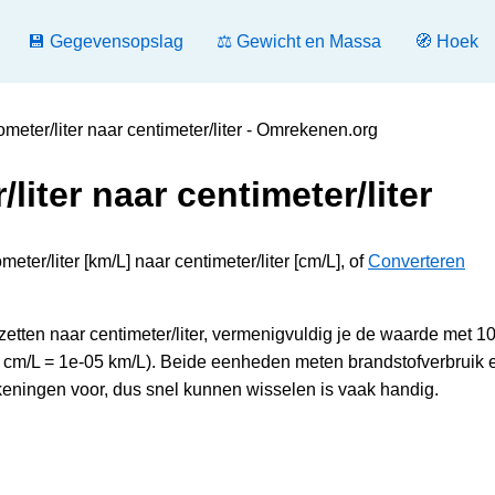
💾 Gegevensopslag
⚖️ Gewicht en Massa
🧭 Hoek
meter/liter naar centimeter/liter - Omrekenen.org
liter naar centimeter/liter
ter/liter [km/L] naar centimeter/liter [cm/L], of
Converteren
zetten naar centimeter/liter, vermenigvuldig je de waarde met 1
1 cm/L = 1e-05 km/L). Beide eenheden meten brandstofverbruik 
keningen voor, dus snel kunnen wisselen is vaak handig.