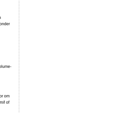
n
 onder
volume-
tor om
m/l of