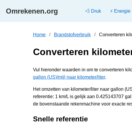
Omrekenen.org
💨 Druk
⚡ Energie
Home
Brandstofverbruik
Converteren kil
Converteren kilometer/
Vul hieronder waarden in om te converteren kilom
gallon (US)/mijl naar kilometer/liter
.
Het omzetten van kilometer/liter naar gallon (U
referentie: 1 km/L is gelijk aan 0.425143707 ga
de bovenstaande rekenmachine voor exacte res
Snelle referentie