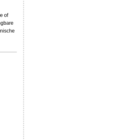
e of
ngbare
hnische