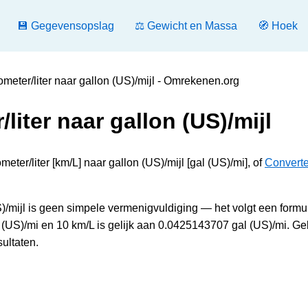
💾 Gegevensopslag
⚖️ Gewicht en Massa
🧭 Hoek
ometer/liter naar gallon (US)/mijl - Omrekenen.org
liter naar gallon (US)/mijl
eter/liter [km/L] naar gallon (US)/mijl [gal (US)/mi], of
Convert
S)/mijl is geen simpele vermenigvuldiging — het volgt een formul
l (US)/mi en 10 km/L is gelijk aan 0.0425143707 gal (US)/mi. Ge
ultaten.