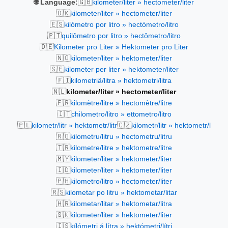
🇬🇧
🌐 Language:
kilometer/liter » hectometer/liter
🇩🇰
kilometer/liter » hectometer/liter
🇪🇸
kilómetro por litro » hectómetro/litro
🇵🇹
quilômetro por litro » hectômetro/litro
🇩🇪
Kilometer pro Liter » Hektometer pro Liter
🇳🇴
kilometer/liter » hektometer/liter
🇸🇪
kilometer per liter » hektometer/liter
🇫🇮
kilometriä/litra » hektometri/litra
🇳🇱
kilometer/liter » hectometer/liter
🇫🇷
kilomètre/litre » hectomètre/litre
🇮🇹
chilometro/litro » ettometro/litro
🇵🇱
🇨🇿
kilometr/litr » hektometr/litr
kilometr/litr » hektometr/l
🇷🇴
kilometru/litru » hectometru/litru
🇹🇷
kilometre/litre » hektometre/litre
🇲🇾
kilometer/liter » hektometer/liter
🇮🇩
kilometer/liter » hektometer/liter
🇵🇭
kilometro/litro » hectometer/liter
🇷🇸
kilometar po litru » hektometar/litar
🇭🇷
kilometar/litar » hektometar/litra
🇸🇰
kilometer/liter » hektometer/liter
🇮🇸
kílómetri á lítra » hektómetri/lítri