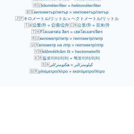
🇭🇺
kilométer/liter » hektométer/liter
🇧🇬
километър/литър » хектометър/литър
🇯🇵
キロメートル/リットル » ヘクトメートル/リットル
🇹🇼
🇨🇳
公里/升 » 公頃/公升
公里/升 » 百米/升
🇹🇭
กิโลเมตรต่อ ลิตร » เฮคโตเมตร/ลิตร
🇷🇺
километр/литр » гектометр/литр
🇺🇦
кілометр на літр » гектометр/літр
🇻🇳
kilômét/trăm lít » hectometơ/lít
🇰🇷
킬로미터/리터 » 헥토미터/리터
🇸🇦
كيلومتر/لتر » هكتومتر/لتر
🇬🇷
χιλιόμετρο/λίτρο » εκατόμετρο/λίτρο