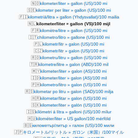
🇳🇴
kilometer/liter » gallon (US)/100 mi
🇸🇪
kilometer per liter » gallon (US)/100 mi
🇫🇮
kilometriä/litra » gallon (Yhdysvallat)/100 mailia
🇳🇱
kilometer/liter » gallon (VS)/100 mijl
🇫🇷
kilomètre/litre » gallon (US)/100 mi
🇮🇹
chilometro/litro » gallone (US)/100 mi
🇵🇱
kilometr/litr » galon (US)/100 mi
🇨🇿
kilometr/litr » galon (US)/100 mi
🇷🇴
kilometru/litru » gallon (US)/100 mi
🇹🇷
kilometre/litre » galon (ABD)/100 mil
🇲🇾
kilometer/liter » galon (AS)/100 mi
🇮🇩
kilometer/liter » galon (AS)/100 mil
🇵🇭
kilometro/litro » galon (US)/100 mi
🇷🇸
kilometar po litru » galon (SAD)/100 milja
🇭🇷
kilometar/litar » galon (US)/100 mi
🇸🇰
kilometer/liter » galón (US)/100 mi
🇮🇸
kílómetri á lítra » galloni (US)/100 mílur
🇭🇺
kilométer/liter » US gallon/100 mérföld
🇧🇬
километър/литър » галон (US)/100 мили
🇯🇵
キロメートル/リットル » ガロン（米国）/100マイル