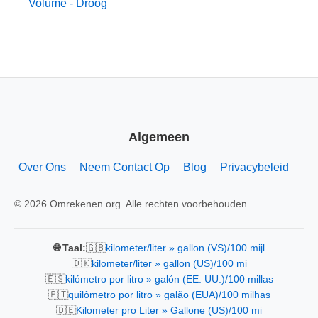
Volume - Droog
Algemeen
Over Ons
Neem Contact Op
Blog
Privacybeleid
© 2026 Omrekenen.org. Alle rechten voorbehouden.
🇬🇧
🌐 Taal:
kilometer/liter » gallon (VS)/100 mijl
🇩🇰
kilometer/liter » gallon (US)/100 mi
🇪🇸
kilómetro por litro » galón (EE. UU.)/100 millas
🇵🇹
quilômetro por litro » galão (EUA)/100 milhas
🇩🇪
Kilometer pro Liter » Gallone (US)/100 mi