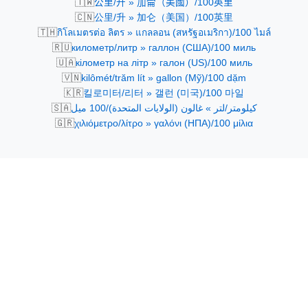
🇹🇼
公里/升 » 加侖（美國）/100英里
🇨🇳
公里/升 » 加仑（美国）/100英里
🇹🇭
กิโลเมตรต่อ ลิตร » แกลลอน (สหรัฐอเมริกา)/100 ไมล์
🇷🇺
километр/литр » галлон (США)/100 миль
🇺🇦
кілометр на літр » галон (US)/100 миль
🇻🇳
kilômét/trăm lít » gallon (Mỹ)/100 dặm
🇰🇷
킬로미터/리터 » 갤런 (미국)/100 마일
🇸🇦
كيلومتر/لتر » غالون (الولايات المتحدة)/100 ميل
🇬🇷
χιλιόμετρο/λίτρο » γαλόνι (ΗΠΑ)/100 μίλια