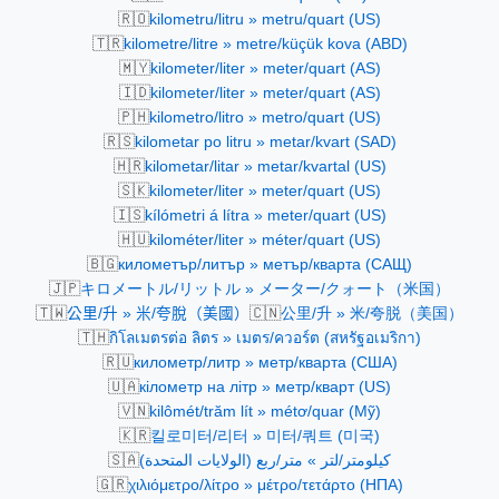
🇷🇴
kilometru/litru » metru/quart (US)
🇹🇷
kilometre/litre » metre/küçük kova (ABD)
🇲🇾
kilometer/liter » meter/quart (AS)
🇮🇩
kilometer/liter » meter/quart (AS)
🇵🇭
kilometro/litro » metro/quart (US)
🇷🇸
kilometar po litru » metar/kvart (SAD)
🇭🇷
kilometar/litar » metar/kvartal (US)
🇸🇰
kilometer/liter » meter/quart (US)
🇮🇸
kílómetri á lítra » meter/quart (US)
🇭🇺
kilométer/liter » méter/quart (US)
🇧🇬
километър/литър » метър/кварта (САЩ)
🇯🇵
キロメートル/リットル » メーター/クォート（米国）
🇹🇼
🇨🇳
公里/升 » 米/夸脫（美國）
公里/升 » 米/夸脱（美国）
🇹🇭
กิโลเมตรต่อ ลิตร » เมตร/ควอร์ต (สหรัฐอเมริกา)
🇷🇺
километр/литр » метр/кварта (США)
🇺🇦
кілометр на літр » метр/кварт (US)
🇻🇳
kilômét/trăm lít » métơ/quar (Mỹ)
🇰🇷
킬로미터/리터 » 미터/쿼트 (미국)
🇸🇦
كيلومتر/لتر » متر/ربع (الولايات المتحدة)
🇬🇷
χιλιόμετρο/λίτρο » μέτρο/τετάρτο (ΗΠΑ)