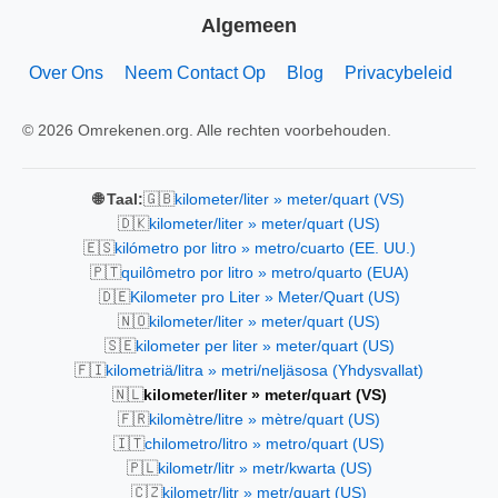
Algemeen
Over Ons
Neem Contact Op
Blog
Privacybeleid
© 2026 Omrekenen.org. Alle rechten voorbehouden.
🇬🇧
🌐 Taal:
kilometer/liter » meter/quart (VS)
🇩🇰
kilometer/liter » meter/quart (US)
🇪🇸
kilómetro por litro » metro/cuarto (EE. UU.)
🇵🇹
quilômetro por litro » metro/quarto (EUA)
🇩🇪
Kilometer pro Liter » Meter/Quart (US)
🇳🇴
kilometer/liter » meter/quart (US)
🇸🇪
kilometer per liter » meter/quart (US)
🇫🇮
kilometriä/litra » metri/neljäsosa (Yhdysvallat)
🇳🇱
kilometer/liter » meter/quart (VS)
🇫🇷
kilomètre/litre » mètre/quart (US)
🇮🇹
chilometro/litro » metro/quart (US)
🇵🇱
kilometr/litr » metr/kwarta (US)
🇨🇿
kilometr/litr » metr/quart (US)