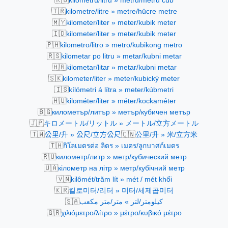
kilometru/litru » metru/metru cub
🇹🇷
kilometre/litre » metre/hücre metre
🇲🇾
kilometer/liter » meter/kubik meter
🇮🇩
kilometer/liter » meter/kubik meter
🇵🇭
kilometro/litro » metro/kubikong metro
🇷🇸
kilometar po litru » metar/kubni metar
🇭🇷
kilometar/litar » metar/kubni metar
🇸🇰
kilometer/liter » meter/kubický meter
🇮🇸
kílómetri á lítra » meter/kúbmetri
🇭🇺
kilométer/liter » méter/kockaméter
🇧🇬
километър/литър » метър/кубичен метър
🇯🇵
キロメートル/リットル » メートル/立方メートル
🇹🇼
🇨🇳
公里/升 » 公尺/立方公尺
公里/升 » 米/立方米
🇹🇭
กิโลเมตรต่อ ลิตร » เมตร/ลูกบาศก์เมตร
🇷🇺
километр/литр » метр/кубический метр
🇺🇦
кілометр на літр » метр/кубічний метр
🇻🇳
kilômét/trăm lít » mét / mét khối
🇰🇷
킬로미터/리터 » 미터/세제곱미터
🇸🇦
كيلومتر/لتر » متر/متر مكعب
🇬🇷
χιλιόμετρο/λίτρο » μέτρο/κυβικό μέτρο