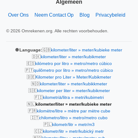
Algemeen
Over Ons
Neem Contact Op
Blog
Privacybeleid
© 2026 Omrekenen.org. Alle rechten voorbehouden.
🇬🇧
🌐 Language:
kilometer/liter » meter/kubieke meter
🇩🇰
kilometer/liter » meter/kubikmeter
🇪🇸
kilómetro por litro » metro/metro cúbico
🇵🇹
quilômetro por litro » metro/metro cúbico
🇩🇪
Kilometer pro Liter » Meter/Kubikmeter
🇳🇴
kilometer/liter » meter/kubikkmeter
🇸🇪
kilometer per liter » meter/kubikmeter
🇫🇮
kilometriä/litra » metri/kubimetri
🇳🇱
kilometer/liter » meter/kubieke meter
🇫🇷
kilomètre/litre » mètre par mètre cube
🇮🇹
chilometro/litro » metro/metro cubo
🇵🇱
kilometr/litr » metr/m3
🇨🇿
kilometr/litr » metr/kubický metr
🇷🇴