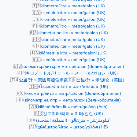
🇹🇷
kilometre/litre » metre/galon (UK)
🇲🇾
kilometer/liter » meter/gallon (UK)
🇮🇩
kilometer/liter » meter/gallon (UK)
🇵🇭
kilometro/litro » metro/galon (UK)
🇷🇸
kilometar po litru » metar/galon (UK)
🇭🇷
kilometar/litar » metar/galon (UK)
🇸🇰
kilometer/liter » meter/galón (UK)
🇮🇸
kílómetri á lítra » meter/galoni (UK)
🇭🇺
kilométer/liter » méter/gallon (UK)
🇧🇬
километър/литър » метър/галон (Великобритания)
🇯🇵
キロメートル/リットル » メートル/ガロン（UK）
🇹🇼
🇨🇳
公里/升 » 英國每加侖米數
公里/升 » 米/加仑（英国）
🇹🇭
กิโลเมตรต่อ ลิตร » เมตร/แกลลอน (UK)
🇷🇺
километр/литр » метр/галлон (Великобритания)
🇺🇦
кілометр на літр » метр/галон (Великобританія)
🇻🇳
kilômét/trăm lít » métơ/galông (Anh)
🇰🇷
킬로미터/리터 » 미터/갤런 (UK)
🇸🇦
كيلومتر/لتر » متر/غالون (المملكة المتحدة)
🇬🇷
χιλιόμετρο/λίτρο » μέτρο/γαλόνι (ΗΒ)