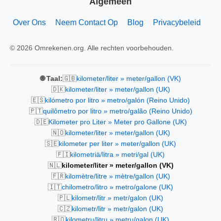
Algemeen
Over Ons
Neem Contact Op
Blog
Privacybeleid
© 2026 Omrekenen.org. Alle rechten voorbehouden.
🇬🇧
🌐 Taal:
kilometer/liter » meter/gallon (VK)
🇩🇰
kilometer/liter » meter/gallon (UK)
🇪🇸
kilómetro por litro » metro/galón (Reino Unido)
🇵🇹
quilômetro por litro » metro/galão (Reino Unido)
🇩🇪
Kilometer pro Liter » Meter pro Gallone (UK)
🇳🇴
kilometer/liter » meter/gallon (UK)
🇸🇪
kilometer per liter » meter/gallon (UK)
🇫🇮
kilometriä/litra » metri/gal (UK)
🇳🇱
kilometer/liter » meter/gallon (VK)
🇫🇷
kilomètre/litre » mètre/gallon (UK)
🇮🇹
chilometro/litro » metro/galone (UK)
🇵🇱
kilometr/litr » metr/galon (UK)
🇨🇿
kilometr/litr » metr/galon (UK)
🇷🇴
kilometru/litru » metru/galon (UK)