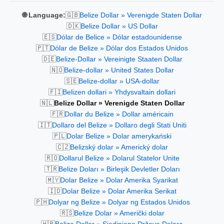
🇬🇧
🌐 Language:
Belize Dollar » Verenigde Staten Dollar
🇩🇰
Belize Dollar » US Dollar
🇪🇸
Dólar de Belice » Dólar estadounidense
🇵🇹
Dólar de Belize » Dólar dos Estados Unidos
🇩🇪
Belize-Dollar » Vereinigte Staaten Dollar
🇳🇴
Belize-dollar » United States Dollar
🇸🇪
Belize-dollar » USA-dollar
🇫🇮
Belizen dollari » Yhdysvaltain dollari
🇳🇱
Belize Dollar » Verenigde Staten Dollar
🇫🇷
Dollar du Belize » Dollar américain
🇮🇹
Dollaro del Belize » Dollaro degli Stati Uniti
🇵🇱
Dolar Belize » Dolar amerykański
🇨🇿
Belizský dolar » Americký dolar
🇷🇴
Dollarul Belize » Dolarul Statelor Unite
🇹🇷
Belize Doları » Birleşik Devletler Doları
🇲🇾
Dolar Belize » Dolar Amerika Syarikat
🇮🇩
Dolar Belize » Dolar Amerika Serikat
🇵🇭
Dolyar ng Belize » Dolyar ng Estados Unidos
🇷🇸
Belize Dolar » Američki dolar
🇭🇷