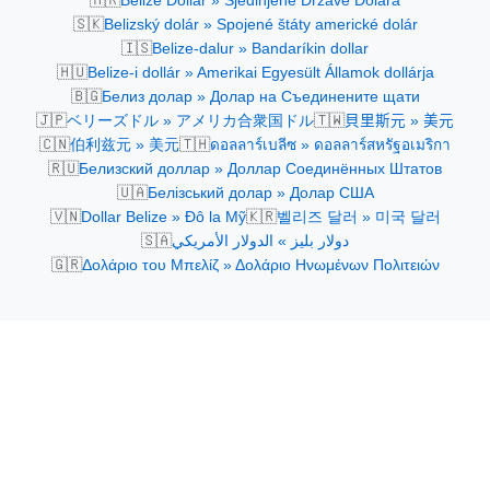
Belize Dollar » Sjedinjene Države Dolara
🇸🇰
Belizský dolár » Spojené štáty americké dolár
🇮🇸
Belize-dalur » Bandaríkin dollar
🇭🇺
Belize-i dollár » Amerikai Egyesült Államok dollárja
🇧🇬
Белиз долар » Долар на Съединените щати
🇯🇵
🇹🇼
ベリーズドル » アメリカ合衆国ドル
貝里斯元 » 美元
🇨🇳
🇹🇭
伯利兹元 » 美元
ดอลลาร์เบลีซ » ดอลลาร์สหรัฐอเมริกา
🇷🇺
Белизский доллар » Доллар Соединённых Штатов
🇺🇦
Белізський долар » Долар США
🇻🇳
🇰🇷
Dollar Belize » Đô la Mỹ
벨리즈 달러 » 미국 달러
🇸🇦
دولار بليز » الدولار الأمريكي
🇬🇷
Δολάριο του Μπελίζ » Δολάριο Ηνωμένων Πολιτειών