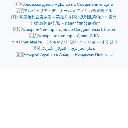
🇧🇬
Алжирски динар » Долар на Съединените щати
🇯🇵
アルジェリア・ディナール » アメリカ合衆国ドル
🇹🇼
🇨🇳
阿爾及利亞第納爾 » 美元
阿尔及利亚第纳尔 » 美元
🇹🇭
ดินาร์แอลจีเรีย » ดอลลาร์สหรัฐอเมริกา
🇷🇺
Алжирский динар » Доллар Соединённых Штатов
🇺🇦
Алжирський динар » Долар США
🇻🇳
🇰🇷
Dinar Algeria » Đô la Mỹ
알제리 디나르 » 미국 달러
🇸🇦
الدينار الجزائري » الدولار الأمريكي
🇬🇷
Αλγερινό Δηνάριο » Δολάριο Ηνωμένων Πολιτειών