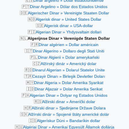
🇪🇸
Dinar argelino » Dólar estadounidense
🇵🇹
Dinar Argelino » Dólar dos Estados Unidos
🇩🇪
Algerischer Dinar » Vereinigte Staaten Dollar
🇳🇴
Algerisk dinar » United States Dollar
🇸🇪
Algerisk dinar » USA-dollar
🇫🇮
Algerian Dinar » Yhdysvaltain dollari
🇳🇱
Algerijnse Dinar » Verenigde Staten Dollar
🇫🇷
Dinar algérien » Dollar américain
🇮🇹
Dinar Algerino » Dollaro degli Stati Uniti
🇵🇱
Dinar Algierii » Dolar amerykański
🇨🇿
Alžírský dinár » Americký dolar
🇷🇴
Dinarul Algerian » Dolarul Statelor Unite
🇹🇷
Cezayir Dinarı » Birleşik Devletler Doları
🇲🇾
Dinar Algeria » Dolar Amerika Syarikat
🇮🇩
Dinar Aljazair » Dolar Amerika Serikat
🇵🇭
Algerian Dinar » Dolyar ng Estados Unidos
🇷🇸
Alžirski dinar » Američki dolar
🇭🇷
Alžirski dinar » Sjedinjene Države Dolara
🇸🇰
Alžírski dinár » Spojené štáty americké dolár
🇮🇸
Algerískur Dúni » Bandaríkin dollar
🇭🇺
Algériai Dinar » Amerikai Egyesült Államok dollárja