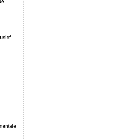
de
usief
inentale