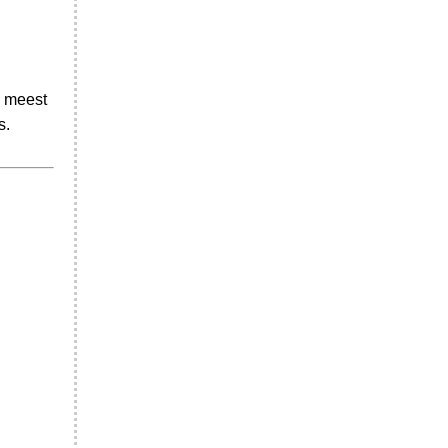
e meest
s.