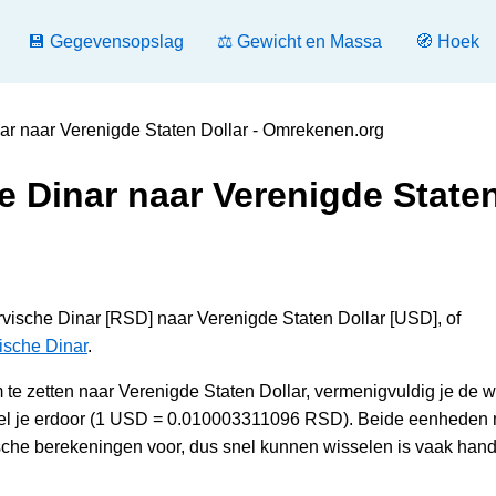
💾 Gegevensopslag
⚖️ Gewicht en Massa
🧭 Hoek
ar naar Verenigde Staten Dollar - Omrekenen.org
e Dinar naar Verenigde State
vische Dinar [RSD] naar Verenigde Staten Dollar [USD], of
ische Dinar
.
e zetten naar Verenigde Staten Dollar, vermenigvuldig je de 
deel je erdoor (1 USD = 0.010003311096 RSD). Beide eenheden
sche berekeningen voor, dus snel kunnen wisselen is vaak hand