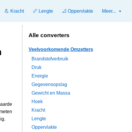
💪 Kracht
📏 Lengte
📐 Oppervlakte
Meer...
Alle converters
n
Veelvoorkomende Omzetters
Brandstofverbruik
Druk
Energie
Gegevensopslag
Gewicht en Massa
Hoek
waarde
Kracht
 meten
Lengte
ig.
Oppervlakte