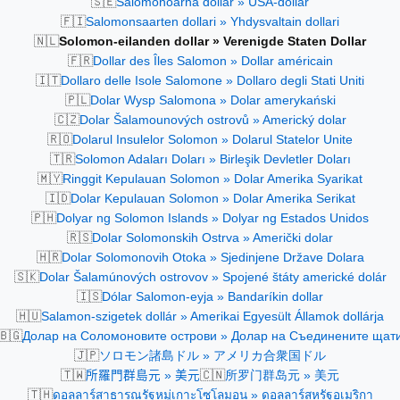
🇸🇪
Salomonöarna dollar » USA-dollar
🇫🇮
Salomonsaarten dollari » Yhdysvaltain dollari
🇳🇱
Solomon-eilanden dollar » Verenigde Staten Dollar
🇫🇷
Dollar des Îles Salomon » Dollar américain
🇮🇹
Dollaro delle Isole Salomone » Dollaro degli Stati Uniti
🇵🇱
Dolar Wysp Salomona » Dolar amerykański
🇨🇿
Dolar Šalamounových ostrovů » Americký dolar
🇷🇴
Dolarul Insulelor Solomon » Dolarul Statelor Unite
🇹🇷
Solomon Adaları Doları » Birleşik Devletler Doları
🇲🇾
Ringgit Kepulauan Solomon » Dolar Amerika Syarikat
🇮🇩
Dolar Kepulauan Solomon » Dolar Amerika Serikat
🇵🇭
Dolyar ng Solomon Islands » Dolyar ng Estados Unidos
🇷🇸
Dolar Solomonskih Ostrva » Američki dolar
🇭🇷
Dolar Solomonovih Otoka » Sjedinjene Države Dolara
🇸🇰
Dolar Šalamúnových ostrovov » Spojené štáty americké dolár
🇮🇸
Dólar Salomon-eyja » Bandaríkin dollar
🇭🇺
Salamon-szigetek dollár » Amerikai Egyesült Államok dollárja
🇧🇬
Долар на Соломоновите острови » Долар на Съединените щат
🇯🇵
ソロモン諸島ドル » アメリカ合衆国ドル
🇹🇼
🇨🇳
所羅門群島元 » 美元
所罗门群岛元 » 美元
🇹🇭
ดอลลาร์สาธารณรัฐหมู่เกาะโซโลมอน » ดอลลาร์สหรัฐอเมริกา