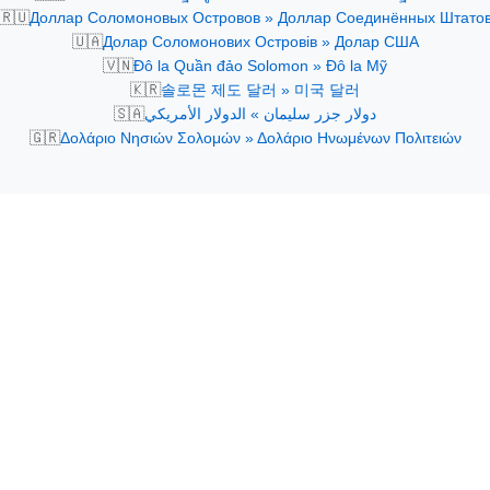
🇷🇺
Доллар Соломоновых Островов » Доллар Соединённых Штато
🇺🇦
Долар Соломонових Островів » Долар США
🇻🇳
Đô la Quần đảo Solomon » Đô la Mỹ
🇰🇷
솔로몬 제도 달러 » 미국 달러
🇸🇦
دولار جزر سليمان » الدولار الأمريكي
🇬🇷
Δολάριο Νησιών Σολομών » Δολάριο Ηνωμένων Πολιτειών