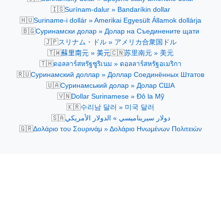
🇮🇸
Surínam-dalur » Bandaríkin dollar
🇭🇺
Suriname-i dollár » Amerikai Egyesült Államok dollárja
🇧🇬
Суринамски долар » Долар на Съединените щати
🇯🇵
スリナム・ドル » アメリカ合衆国ドル
🇹🇼
🇨🇳
蘇里南元 » 美元
苏里南元 » 美元
🇹🇭
ดอลลาร์สหรัฐซูริเนม » ดอลลาร์สหรัฐอเมริกา
🇷🇺
Суринамский доллар » Доллар Соединённых Штатов
🇺🇦
Суринамський долар » Долар США
🇻🇳
Dollar Surinamese » Đô la Mỹ
🇰🇷
수리남 달러 » 미국 달러
🇸🇦
دولار سيريناميسي » الدولار الأمريكي
🇬🇷
Δολάριο του Σουρινάμ » Δολάριο Ηνωμένων Πολιτειών