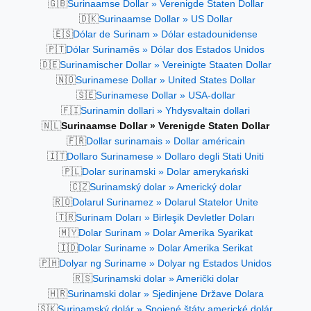
🇬🇧
Surinaamse Dollar » Verenigde Staten Dollar
🇩🇰
Surinaamse Dollar » US Dollar
🇪🇸
Dólar de Surinam » Dólar estadounidense
🇵🇹
Dólar Surinamês » Dólar dos Estados Unidos
🇩🇪
Surinamischer Dollar » Vereinigte Staaten Dollar
🇳🇴
Surinamese Dollar » United States Dollar
🇸🇪
Surinamese Dollar » USA-dollar
🇫🇮
Surinamin dollari » Yhdysvaltain dollari
🇳🇱
Surinaamse Dollar » Verenigde Staten Dollar
🇫🇷
Dollar surinamais » Dollar américain
🇮🇹
Dollaro Surinamese » Dollaro degli Stati Uniti
🇵🇱
Dolar surinamski » Dolar amerykański
🇨🇿
Surinamský dolar » Americký dolar
🇷🇴
Dolarul Surinamez » Dolarul Statelor Unite
🇹🇷
Surinam Doları » Birleşik Devletler Doları
🇲🇾
Dolar Surinam » Dolar Amerika Syarikat
🇮🇩
Dolar Suriname » Dolar Amerika Serikat
🇵🇭
Dolyar ng Suriname » Dolyar ng Estados Unidos
🇷🇸
Surinamski dolar » Američki dolar
🇭🇷
Surinamski dolar » Sjedinjene Države Dolara
🇸🇰
Surinamský dolár » Spojené štáty americké dolár